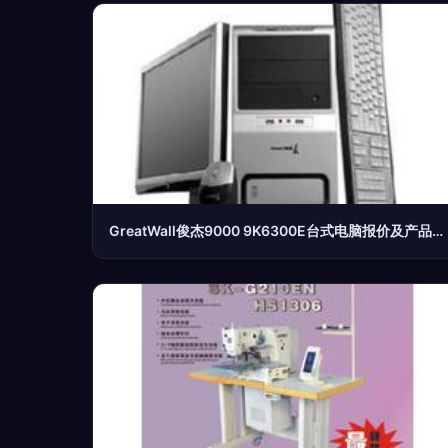
GreatWall俊杰9000 9K6300E台式电脑报价及产品总览