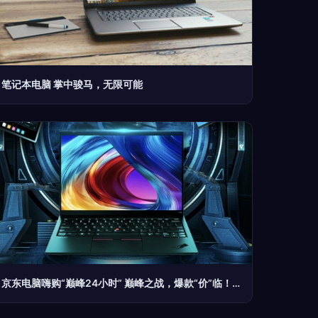
笔记本电脑 掌中骏马，无限可能
京东电脑嗨购“巅峰24小时” 巅峰之战，爆款“价”临！屏幕之上的战场提前开打，巅峰不容错过