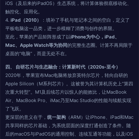
iOS（及后来的iPadOS）生态系统，将计算体验彻底移动化、
触控化、应用化。
4.
iPad（2010）
：填补了手机与笔记本之间的空白，定义了
平板电脑这一品类，进一步模糊了消费与创作的界限。
至此，苹果的产品矩阵形成了以
iPhone为中心，iPad、
Mac、Apple Watch等为协同
的完整生态圈。计算不再局限于
桌面的“电脑”，而是无处不在。
四、 自研芯片与生态融合：计算新时代（2020s-至今）
2020年，苹果宣布Mac电脑将放弃英特尔芯片，转向自研的
Apple Silicon（M系列芯片）。这被誉为其计算机历史上“第四
次重大转型”。M1及后续芯片以惊人的能效比，让MacBook
Air、MacBook Pro、iMac乃至Mac Studio的性能与续航实现
了飞跃。
更深层的意义在于，
统一架构
（ARM）让iPhone、iPad和Mac
共享同样的芯片基础，为系统层面的深度打通创造了条件。随
后的macOS与iPadOS的通用控制、连续互通等功能，以及iOS