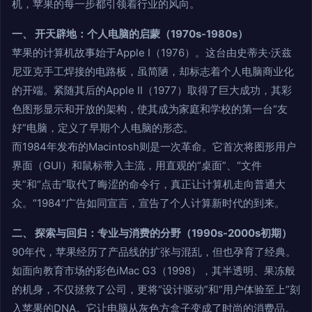
机，苹果的每一步都引领着行业的风向。
一、 开天辟地：个人电脑的启蒙（1970s-1980s）
苹果的计算机故事始于Apple I（1976）。这台由史蒂夫·沃兹
尼亚克手工焊接的电路板，虽简陋，却标志着个人电脑商业化
的开端。紧随其后的Apple II（1977）取得了巨大成功，其彩
色图形显示和开放的架构，使其成为家庭和学校的第一台“友
好”电脑，定义了早期个人电脑的形态。
而1984年发布的Macintosh则是一次革命。它首次将图形用户
界面（GUI）和鼠标带入主流，用直观的“桌面”、“文件
夹”和“点击”取代了晦涩的命令行，真正让计算机走向普通大
众。“1984”广告如同宣言，宣告了个人计算新时代的到来。
二、 探索与回归：专业与消费的分野（1990s-2000s初期）
90年代，苹果经历了产品线的扩张与混乱，但也孕育了经典。
如面向教育市场的彩色iMac G3（1998），其半透明、果冻般
的机身，不仅拯救了公司，更将“设计驱动”和“用户体验至上”刻
入苹果的DNA。它让电脑从灰色方盒子变成了时尚的消费品。