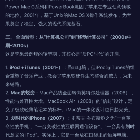
Power Mac G系列和PowerBook巩固了苹果在专业创意领域
的地位。2001年，基于Unix的Mac OS X操作系统发布，为苹
果奠定了稳定、强大的现代系统基石。
三、 全面转型：从“计算机公司”到“移动计算公司”（2000s中
期-2010s）
这是苹果最辉煌的转型期，其核心是“后PC时代”的开启。
1.
iPod + iTunes（2001-）
：虽非电脑，但iPod与iTunes的组
合重塑了音乐产业，教会了苹果软硬件生态整合的威力，为未
来铺路。
2.
Mac的蜕变
：Mac产品线全面转向英特尔处理器（2006），
性能与兼容性大增。MacBook Air（2008）的“信封”设计，定
义了极致轻薄笔记本的标杆。iMac的一体化设计也日趋完美。
3.
划时代的iPhone（2007）
：史蒂夫·乔布斯称之为“一台革
命性的手机”、“一台突破性的互联网通信设备”、“一台具有划时
代意义的 iPod”。实际上，它是一台放在口袋里的触屏电脑。